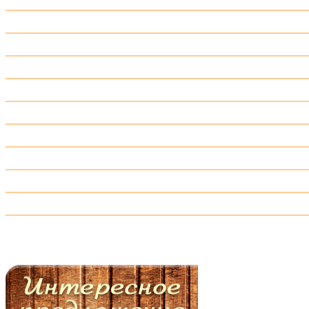
Доска палубная, террасная, планкен
Доска пола
Защита древесины
Имитация бруса
Крепёж ГвозDECK и EuroTec
Мебельный щит
Всё для бани и сауны
Элементы лестниц
Погонажные изделия