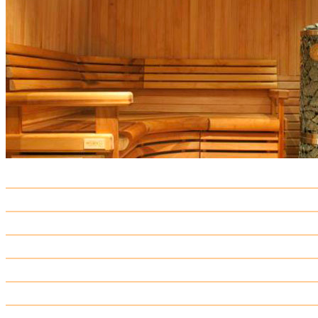
Блок хаус
Брус и рейка
Брус клеенный
Евровагонка
Доска строганная
Доска, пиломатериалы
Доска заборная