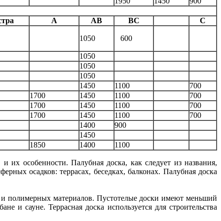
1950
1450
900
стра
А
АВ
ВС
С
1050
600
1050
1050
1050
1450
1100
700
1700
1450
1100
700
1700
1450
1100
700
1700
1450
1100
700
1400
900
1450
1850
1400
1100
 и их особенности. Палубная доска, как следует из названия,
ерных осадков: террасах, беседках, балконах. Палубная доска
ева и полимерных материалов. Пустотелые доски имеют меньший
ане и сауне. Террасная доска используется для строительства