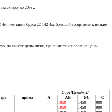
ям скидку до 20% ..
2-4м, имитация бруса 22-142-4м, большой ассортимент, низкие
ство на высоте цены ниже, хранение фиксирование цены,
Сорт/Цена/м.2/
стра
прима
А
АВ
ВС
С
1950
1450
900
1950
1450
900