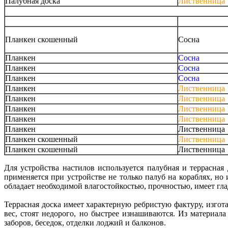
Палубная доска
Лиственница
Планкен скошенный
Сосна
Планкен
Сосна
Планкен
Сосна
Планкен
Сосна
Планкен
Лиственница
Планкен
Лиственница
Планкен
Лиственница
Планкен
Лиственница
Планкен
Лиственница
Планкен скошенный
Лиственница
Планкен скошенный
Лиственница
Для устройства настилов используется палубная и террасная 
применяется при устройстве не только палуб на кораблях, но
обладает необходимой влагостойкостью, прочностью, имеет гл
Террасная доска имеет характерную ребристую фактуру, изгот
вес, стоят недорого, но быстрее изнашиваются. Из материала
заборов, беседок, отделки лоджий и балконов.