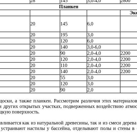
28
145
3,0-4,0
2800
Планкен
Эк
20
145
6,0
20
195
3,0
20
120
6,0
20
140
3,0-6,0
20
90
2,0-4,0
2200
20
120
2,0-4,0
2200
20
110
2,0-4,0
2200
20
140
2,0-4,0
2200
20
55
3,0
20
120
3,0
20
90
2,0
доски, а также планкен. Рассмотрим различия этих материалов
 и других открытых участках, подверженных воздействию атмосф
адкую поверхность.
авливается как из натуральной древесины, так и из смеси дер
 устраивают настилы у бассейна, отделывают полы и стены в б