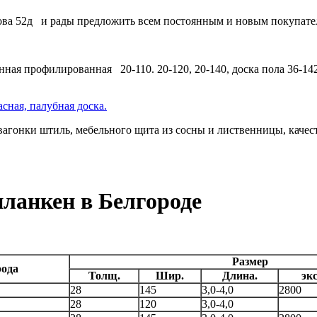
ова 52д и рады предложить всем постоянным и новым покупател
нная профилированная 20-110. 20-120, 20-140, доска пола 36-14
сная, палубная доска.
вагонки штиль, мебельного щита из сосны и лиственницы, каче
планкен в Белгороде
Размер
ода
Толщ.
Шир.
Длина.
эк
28
145
3,0-4,0
2800
28
120
3,0-4,0