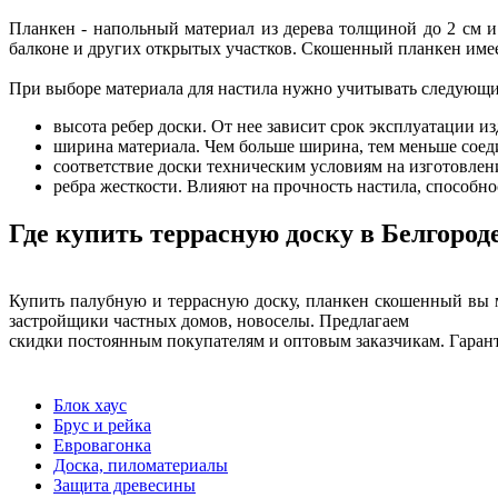
Планкен - напольный материал из дерева толщиной до 2 см и
балконе и других открытых участков. Скошенный планкен имеет
При выборе материала для настила нужно учитывать следующи
высота ребер доски. От нее зависит срок эксплуатации из
ширина материала. Чем больше ширина, тем меньше соеди
соответствие доски техническим условиям на изготовлени
ребра жесткости. Влияют на прочность настила, способн
Где купить террасную доску в Белгород
Купить палубную и террасную доску, планкен скошенный вы 
застройщики частных домов, новоселы. Предлагаем
скидки постоянным покупателям и оптовым заказчикам. Гарант
Блок хаус
Брус и рейка
Евровагонка
Доска, пиломатериалы
Защита древесины