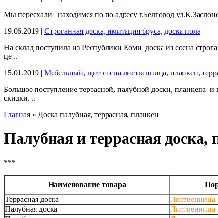
Мы переехали находимся по по адресу г.Белгород ул.К.Заслон
19.06.2019 |
Строганная доска, имитация бруса, доска пола
На склад поступила из Республики Коми доска из сосна строга
це ..
15.01.2019 |
Мебельный, щит сосна лиственница, планкен, терра
Большое поступление террасной, палубной доски, планкена и 
скидки. ..
Главная
» Доска палубная, террасная, планкен
Палубная и террасная доска, 
***
Наименование товара
Пор
Террасная доска
Лиственница
Палубная доска
Лиственница