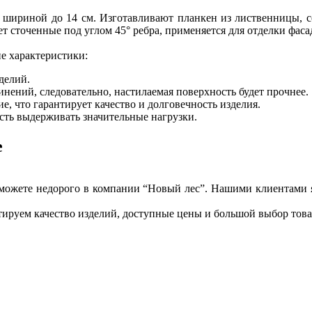
 шириной до 14 см. Изготавливают планкен из лиственницы, сос
 сточенные под углом 45° ребра, применяется для отделки фаса
е характеристики:
делий.
нений, следовательно, настилаемая поверхность будет прочнее.
е, что гарантирует качество и долговечность изделия.
ость выдерживать значительные нагрузки.
е
можете недорого в компании “Новый лес”. Нашими клиентами яв
ируем качество изделий, доступные цены и большой выбор това