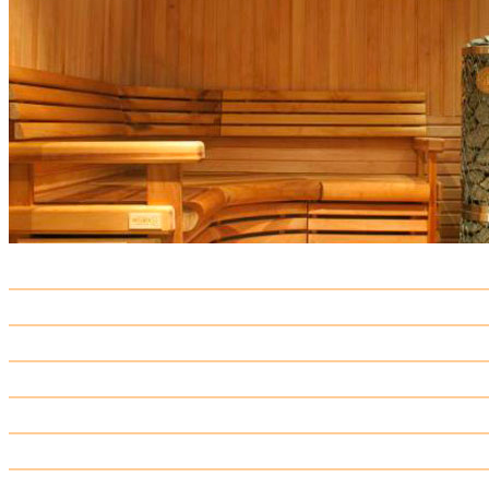
Блок хаус
Брус и рейка
Брус клеенный
Евровагонка
Доска строганная
Доска, пиломатериалы
Доска заборная