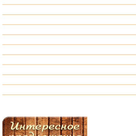
Доска палубная, террасная, планкен
Доска пола
Защита древесины
Имитация бруса
Крепёж ГвозDECK и EuroTec
Мебельный щит
Всё для бани и сауны
Элементы лестниц
Погонажные изделия