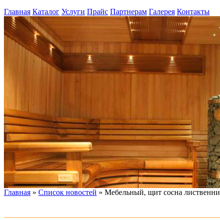
Главная
Каталог
Услуги
Прайс
Партнерам
Галерея
Контакты
Главная
»
Список новостей
» Мебельный, щит сосна лиственница
Блок хаус